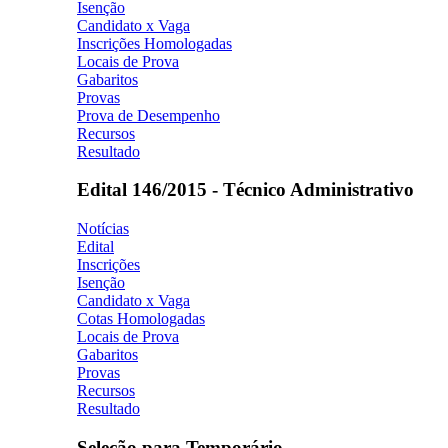
Isenção
Candidato x Vaga
Inscrições Homologadas
Locais de Prova
Gabaritos
Provas
Prova de Desempenho
Recursos
Resultado
Edital 146/2015 - Técnico Administrativo
Notícias
Edital
Inscrições
Isenção
Candidato x Vaga
Cotas Homologadas
Locais de Prova
Gabaritos
Provas
Recursos
Resultado
Seleção para Temporário