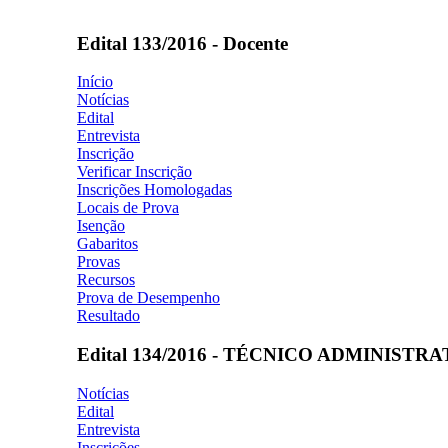
Edital 133/2016 - Docente
Início
Notícias
Edital
Entrevista
Inscrição
Verificar Inscrição
Inscrições Homologadas
Locais de Prova
Isenção
Gabaritos
Provas
Recursos
Prova de Desempenho
Resultado
Edital 134/2016 - TÉCNICO ADMINISTR
Notícias
Edital
Entrevista
Inscrições