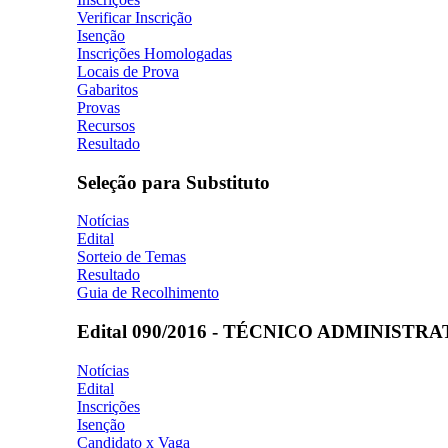
Verificar Inscrição
Isenção
Inscrições Homologadas
Locais de Prova
Gabaritos
Provas
Recursos
Resultado
Seleção para Substituto
Notícias
Edital
Sorteio de Temas
Resultado
Guia de Recolhimento
Edital 090/2016 - TÉCNICO ADMINISTR
Notícias
Edital
Inscrições
Isenção
Candidato x Vaga