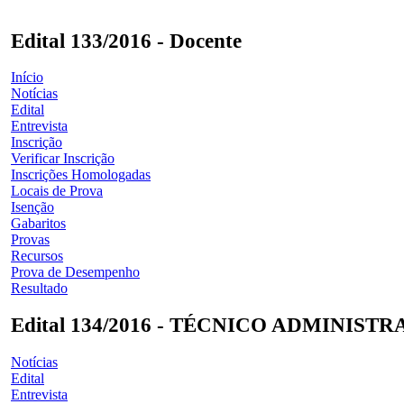
Edital 133/2016 - Docente
Início
Notícias
Edital
Entrevista
Inscrição
Verificar Inscrição
Inscrições Homologadas
Locais de Prova
Isenção
Gabaritos
Provas
Recursos
Prova de Desempenho
Resultado
Edital 134/2016 - TÉCNICO ADMINIST
Notícias
Edital
Entrevista