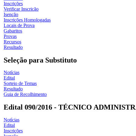
Inscrições
Verificar Inscrição
Isenção
Inscrições Homologadas
Locais de Prova
Gabaritos
Provas
Recursos
Resultado
Seleção para Substituto
Notícias
Edital
Sorteio de Temas
Resultado
Guia de Recolhimento
Edital 090/2016 - TÉCNICO ADMINIST
Notícias
Edital
Inscrições