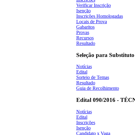
Verificar Inscrição
Isenção
Inscrições Homologadas
Locais de Prova
Gabaritos
Provas
Recursos
Resultado
Seleção para Substituto
Notícias
Edital
Sorteio de Temas
Resultado
Guia de Recolhimento
Edital 090/2016 - 
Notícias
Edital
Inscrições
Isenção
Candidato x Vaga