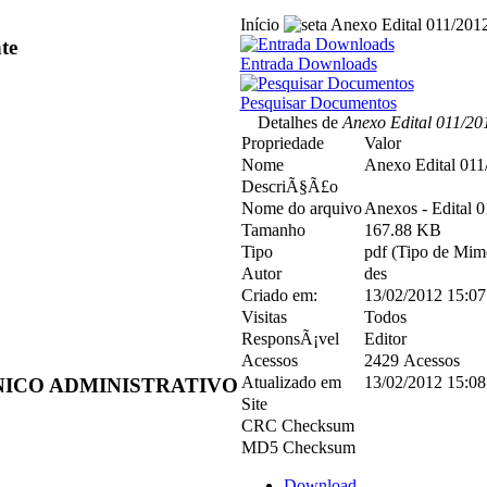
Início
Anexo Edital 011/201
te
Entrada Downloads
Pesquisar Documentos
Detalhes de
Anexo Edital 011/20
Propriedade
Valor
Nome
Anexo Edital 011
DescriÃ§Ã£o
Nome do arquivo
Anexos - Edital 
Tamanho
167.88 KB
Tipo
pdf (Tipo de Mime
Autor
des
Criado em:
13/02/2012 15:07
Visitas
Todos
ResponsÃ¡vel
Editor
Acessos
2429 Acessos
Atualizado em
13/02/2012 15:08
TÉCNICO ADMINISTRATIVO
Site
CRC Checksum
MD5 Checksum
Download