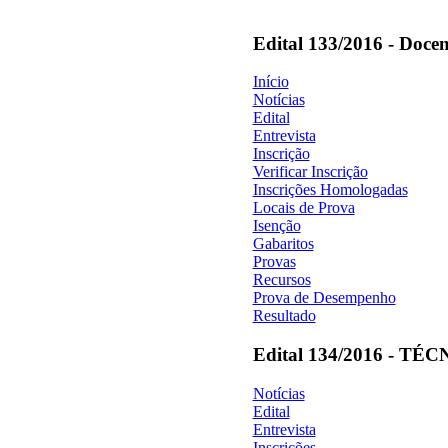
Edital 133/2016 - Docen
Início
Notícias
Edital
Entrevista
Inscrição
Verificar Inscrição
Inscrições Homologadas
Locais de Prova
Isenção
Gabaritos
Provas
Recursos
Prova de Desempenho
Resultado
Edital 134/2016 - 
Notícias
Edital
Entrevista
Inscrições