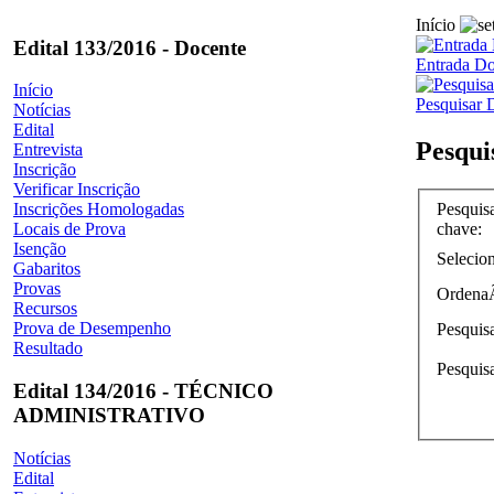
Início
Edital 133/2016 - Docente
Entrada D
Início
Pesquisar
Notícias
Edital
Pesqu
Entrevista
Inscrição
Verificar Inscrição
Pesquisa
Inscrições Homologadas
chave
:
Locais de Prova
Isenção
Selecion
Gabaritos
Provas
Ordena
Recursos
Prova de Desempenho
Pesquis
Resultado
Pesquisa
Edital 134/2016 - TÉCNICO
ADMINISTRATIVO
Notícias
Edital